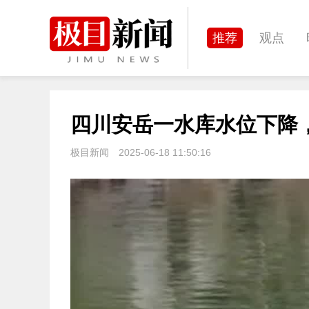
推荐
观点
城建
科教
四川安岳一水库水位下降
体育
娱乐
极目新闻
2025-06-18 11:50:16