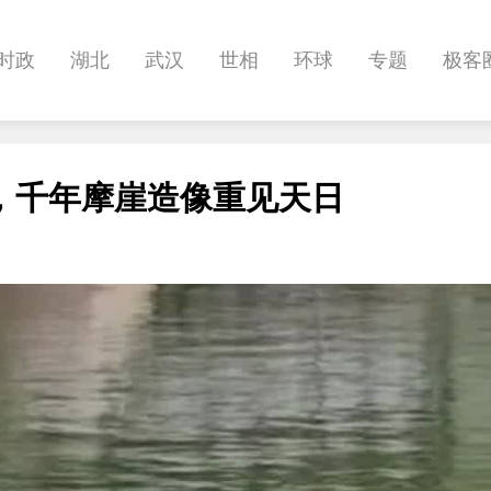
时政
湖北
武汉
世相
环球
专题
极客
健康
悠游
相亲
汽车
房产
消费
创意
，千年摩崖造像重见天日
影像
帅作文
International
职教院
酒道