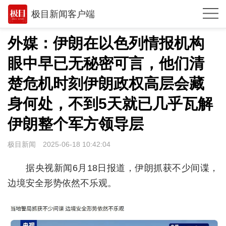
极目新闻客户端
推荐
外媒：伊朗在以色列情报机构
观点
眼中早已无秘密可言，他们清
时政
楚危机时刻伊朗政权高层会藏
湖北
身何处，不到5天就已几乎瓦解
伊朗整个军方领导层
武汉
世相
极目新闻
2025-06-18 10:42:04
环球
据央视新闻6月18日报道，伊朗抓获不少间谍，
专题
边境安全形势依然不乐观。
极客圈
经济