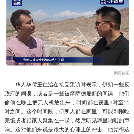
城建
科教
健康
悠游
相亲
汽车
网页截图
房产
华人华侨王仁治在接受采访时表示，伊朗一些反
政府的间谍，或者是一些被摩萨德雇佣的间谍，他们
消费
偷偷在晚上把无人机放出来，时间都在夜里9时至11
创意
时之间。这个时间段，伊朗人都在家里，可能刚刚吃
完饭或者跟家人聚集在一起，然后听见噼里啪啦的声
文化
响。这对他们来说是很大的心理上的冲击。他觉得这
体育