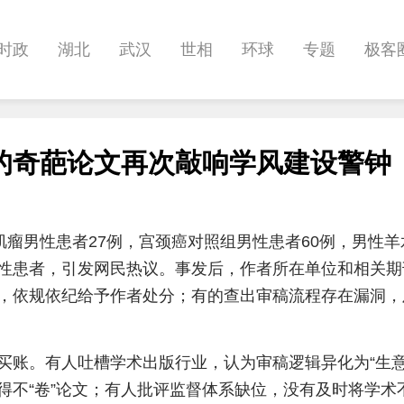
时政
湖北
武汉
世相
环球
专题
极客
健康
悠游
相亲
汽车
房产
消费
创意
的奇葩论文再次敲响学风建设警钟
影像
帅作文
International
职教院
肌瘤男性患者27例，宫颈癌对照组男性患者60例，男性羊
性患者，引发网民热议。事发后，作者所在单位和相关期
，依规依纪给予作者处分；有的查出审稿流程存在漏洞，
买账。有人吐槽学术出版行业，认为审稿逻辑异化为“生意
得不“卷”论文；有人批评监督体系缺位，没有及时将学术