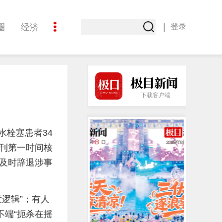
|
圈
经济
登录
文化
下载客户端
水栓塞患者34
刊第一时间核
及时辞退涉事
逻辑”；有人
不端“扼杀在摇