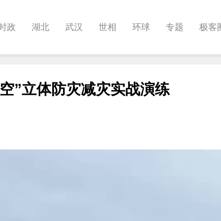
时政
湖北
武汉
世相
环球
专题
极客
健康
悠游
相亲
汽车
房产
消费
创意
空”立体防灾减灾实战演练
影像
帅作文
International
职教院