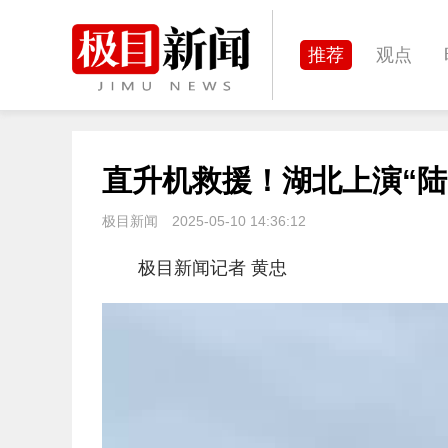
推荐
观点
城建
科教
直升机救援！湖北上演“陆
体育
娱乐
极目新闻
2025-05-10 14:36:12
极目新闻记者 黄忠