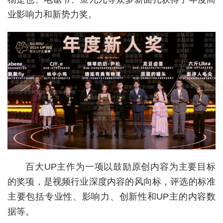
业影响力和新势力奖。
城建
科教
健康
悠游
相亲
汽车
房产
消费
百大UP主作为一项以鼓励原创内容为主要目标
创意
的奖项，是视频行业深度内容的风向标，评选的标准
主要包括专业性、影响力、创新性和UP主的内容数
文化
据等。
体育