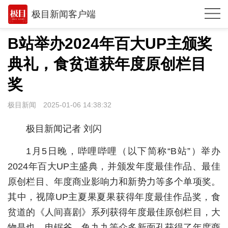
极目新闻客户端
推荐
B站举办2024年百大UP主颁奖
观点
典礼，食贫道获年度原创栏目
时政
奖
湖北
极目新闻
2025-01-06 14:38:32
武汉
极目新闻记者 刘闪
世相
1月5日晚，哔哩哔哩（以下简称“B站”）举办
环球
2024年百大UP主盛典，并颁发年度最佳作品、最佳
原创栏目、年度商业影响力和新势力等多个单项奖。
专题
其中，视障UP主夏果夏果获得年度最佳作品奖，食
极客圈
贫道的《人间喜剧》系列获得年度最佳原创栏目，大
经济
物是也、电锯爷、鱼九九等众多新面孔获得了年度商