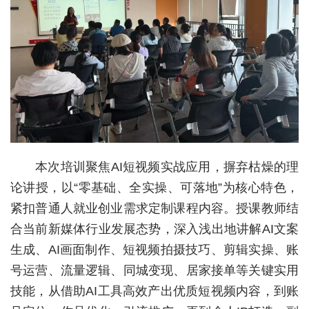
科教
健康
悠游
相亲
汽车
房产
本次培训聚焦AI短视频实战应用，摒弃枯燥的理
论讲授，以“零基础、全实操、可落地”为核心特色，
消费
紧扣普通人就业创业需求定制课程内容。授课教师结
创意
合当前新媒体行业发展态势，深入浅出地讲解AI文案
生成、AI画面制作、短视频拍摄技巧、剪辑实操、账
文化
号运营、流量逻辑、同城变现、居家接单等关键实用
娱乐
技能，从借助AI工具高效产出优质短视频内容，到账
体育