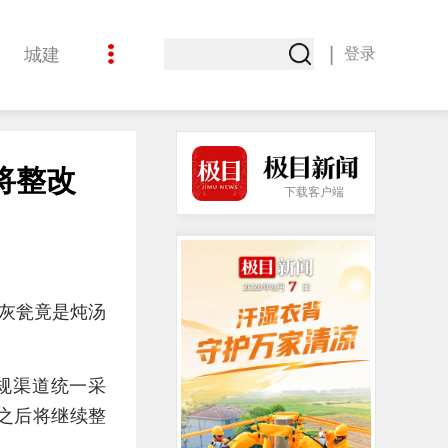
|
城建
登录
娱乐
将整改
下载客户端
灰瓮竟是炖汤
规渠道统一采
之后将继续整