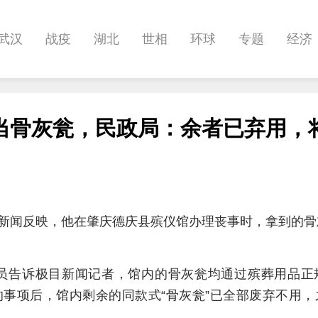
武汉
战疫
湖北
世相
环球
专题
经济
悠游
相亲
汽车
房产
消费
创意
文化
当骨灰瓮，民政局：余者已弃用，
帅作文
International
世界杯
新闻反映，他在肇庆德庆县殡仪馆办理丧事时，拿到的骨
人员告诉极目新闻记者，馆内的骨灰瓮均通过殡葬用品正
事项后，馆内剩余的同款式“骨灰瓮”已全部废弃不用，