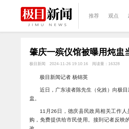
推荐
观点
科教
健康
肇庆一殡仪馆被曝用炖盅
体育
影像
极目新闻
2024-11-26 19:10:16
阅读量：
16328
极目新闻记者 杨锦英
近日，广东读者陈先生（化姓）向极目
盅。
11月26日，德庆县民政局相关工作
购，免费提供给市民使用。接到记者反映的
改。