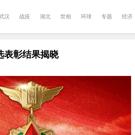
武汉
战疫
湖北
世相
环球
专题
经济
悠游
相亲
汽车
房产
消费
创意
文化
选表彰结果揭晓
帅作文
International
世界杯