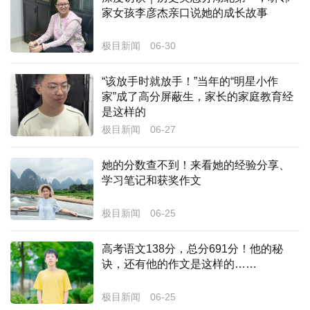
家女孩李彦杰亲口说她的成长故事
经济
极目新闻
06-30
城建
科教
“该放手时就放手！”当年的“明星小作
家”成了高分屏蔽生，家长的家庭教育经
健康
是这样的
极目新闻
06-27
悠游
她的分数查不到！来看她的经验分享、
相亲
学习笔记和获奖作文
汽车
极目新闻
06-25
房产
高考语文138分，总分691分！他的秘
消费
诀，还有他的作文是这样的……
创意
极目新闻
06-25
文化