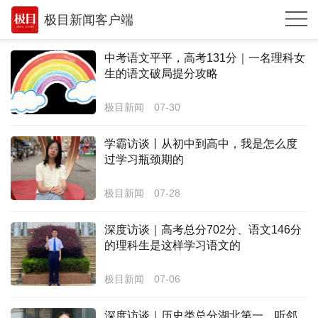
极目新闻客户端
推荐
中考语文平平，高考131分｜一名理科女
生的语文破局提分攻略
体育
极目新闻
07-30
观点
时政
学霸访谈丨从初中到高中，我是怎么度
过学习瓶颈期的
湖北
极目新闻
07-28
武汉
世相
深度访谈｜高考总分702分、语文146分
的理科生是这样学习语文的
环球
极目新闻
07-06
专题
极客圈
深度访谈｜历史类总分湖北第一，听邻