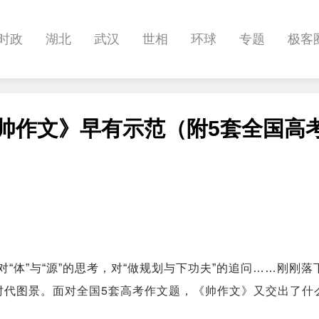
时政
湖北
武汉
世相
环球
专题
极客
健康
悠游
相亲
汽车
房产
消费
创意
《帅作文》早有示范（附5套全国高
影像
帅作文
International
职教院
酒道
对“体”与“源”的思考，
对“做规划与下功夫”的追问……
刚刚落下
面对全国5套高考作文题，
《帅作文》又交出了什
时代图景。