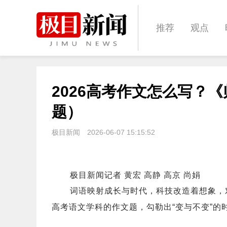
推荐
观点
城建
科教
2026高考作文怎么写？
体育
娱乐
题）
极目新闻
2026-06-07 15:15:52
极目新闻记者 黄宏 高静 高京 尚娟
词语映射成长与时代，
科技改造着想象，
高考语文学科的作文题，
勾勒出“变与不变”的