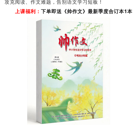
攻克阅读、作文难题，告别语文学习短板！
上课福利：
下单即送《帅作文》最新季度合订本1本
经济
城建
科教
健康
悠游
相亲
汽车
房产
消费
创意
文化