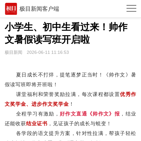
极目新闻客户端
推荐
小学生、初中生看过来！帅作
体育
文暑假读写班开启啦
观点
极目新闻
2026-06-11 11:16:53
时政
湖北
夏日成长不打烊，提笔逐梦正当时！《帅作文》暑
假读写班即将开班啦！
武汉
课堂福利和荣誉奖励拉满，每次课程都设置
优秀作
世相
文奖学金
、进步作文奖学金
！
环球
全程学习有激励，
好作文直通《帅作文》报
，结业
还能收获
结业证书
，见证孩子的成长与蜕变！
专题
各学段的语文提升方案，针对性拉满，帮孩子轻松
极客圈