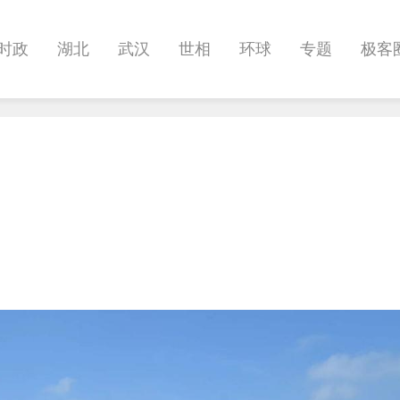
时政
湖北
武汉
世相
环球
专题
极客
健康
悠游
相亲
汽车
房产
消费
创意
影像
帅作文
International
职教院
酒道