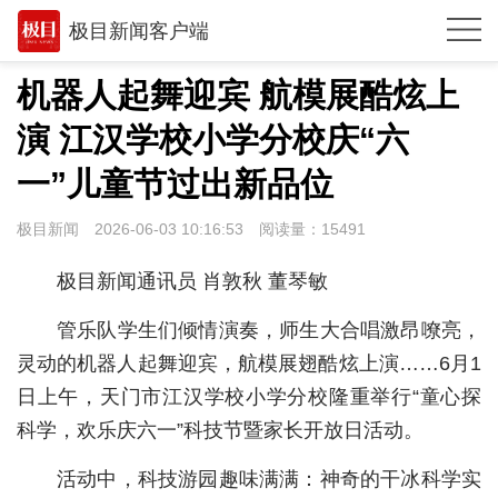
极目新闻客户端
推荐
机器人起舞迎宾 航模展酷炫上
观点
演 江汉学校小学分校庆“六
时政
一”儿童节过出新品位
湖北
极目新闻
2026-06-03 10:16:53
阅读量：
15491
武汉
极目新闻通讯员 肖敦秋 董琴敏
世相
管乐队学生们倾情演奏，师生大合唱激昂嘹亮，
环球
灵动的机器人起舞迎宾，航模展翅酷炫上演……6月1
日上午，天门市江汉学校小学分校隆重举行“童心探
专题
科学，欢乐庆六一”科技节暨家长开放日活动。
极客圈
活动中，科技游园趣味满满：神奇的干冰科学实
经济