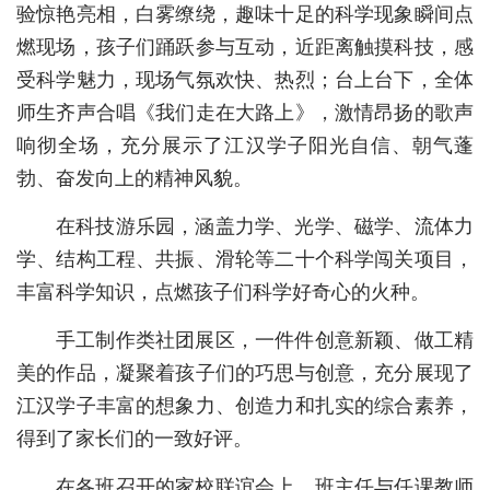
验惊艳亮相，白雾缭绕，趣味十足的科学现象瞬间点
城建
燃现场，孩子们踊跃参与互动，近距离触摸科技，感
受科学魅力，现场气氛欢快、热烈；台上台下，全体
科教
师生齐声合唱《我们走在大路上》，激情昂扬的歌声
健康
响彻全场，充分展示了江汉学子阳光自信、朝气蓬
悠游
勃、奋发向上的精神风貌。
相亲
在科技游乐园，涵盖力学、光学、磁学、流体力
学、结构工程、共振、滑轮等二十个科学闯关项目，
汽车
丰富科学知识，点燃孩子们科学好奇心的火种。
房产
手工制作类社团展区，一件件创意新颖、做工精
消费
美的作品，凝聚着孩子们的巧思与创意，充分展现了
创意
江汉学子丰富的想象力、创造力和扎实的综合素养，
得到了家长们的一致好评。
文化
在各班召开的家校联谊会上，班主任与任课教师
体育