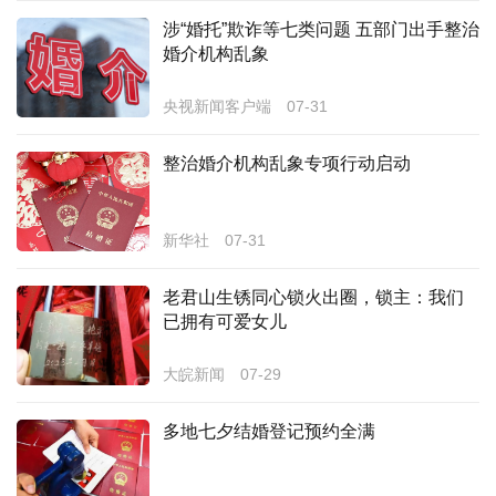
涉“婚托”欺诈等七类问题 五部门出手整治
经济
婚介机构乱象
城建
央视新闻客户端
07-31
科教
整治婚介机构乱象专项行动启动
健康
悠游
新华社
07-31
相亲
老君山生锈同心锁火出圈，锁主：我们
汽车
已拥有可爱女儿
房产
大皖新闻
07-29
消费
多地七夕结婚登记预约全满
创意
文化