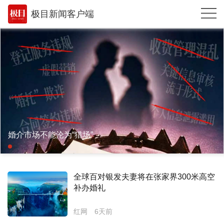
极目新闻客户端
推荐
体育
观点
时政
湖北
婚介市场不能沦为“猎场”
武汉
世相
全球百对银发夫妻将在张家界300米高空
环球
补办婚礼
专题
红网
6天前
极客圈