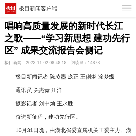
极目新闻客户端
推荐
唱响高质量发展的新时代长江
观点
之歌——“学习新思想 建功先行
时政
区” 成果交流报告会侧记
湖北
极目新闻
2023-11-02 08:48:18
阅读量：
14878
武汉
极目新闻记者 陈凌墨 庞正 王俐燃 涂梦蝶
世相
通讯员 关杰青 江洋
环球
摄影记者 刘中灿 王永胜
专题
奋进新征程，建功先行区。
极客圈
10月31日晚，由湖北省委直属机关工委主办、湖
经济