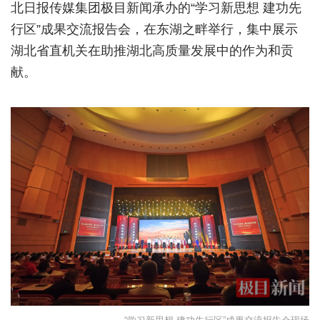
北日报传媒集团极目新闻承办的“学习新思想 建功先
城建
行区”成果交流报告会，在东湖之畔举行，集中展示
湖北省直机关在助推湖北高质量发展中的作为和贡
科教
献。
健康
悠游
相亲
汽车
房产
消费
创意
文化
娱乐