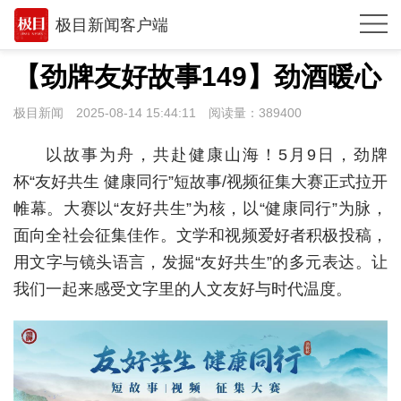
极目新闻客户端
推荐
【劲牌友好故事149】劲酒暖心
观点
极目新闻
2025-08-14 15:44:11
阅读量：
389400
时政
以故事为舟，共赴健康山海！5月9日，劲牌
湖北
杯“友好共生 健康同行”短故事/视频征集大赛正式拉开
帷幕。大赛以“友好共生”为核，以“健康同行”为脉，
武汉
面向全社会征集佳作。文学和视频爱好者积极投稿，
世相
用文字与镜头语言，发掘“友好共生”的多元表达。让
环球
我们一起来感受文字里的人文友好与时代温度。
专题
极客圈
经济