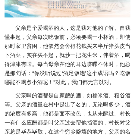
城建
科教
父亲是个爱喝酒的人，这是我对他的了解。自我
健康
懂事起，父亲每次吃饭前，必须要喝一小杯酒，即使
那时家里贫困，他依然会舍得花钱买来半斤猪头皮当
悠游
下酒菜，实在买不起，就炒一把花生米，伴着酒，喝
相亲
得津津有味。每当母亲在他的耳边喋喋不休时，他总
汽车
是那句话：“你没听说过‘酒足饭饱’这个成语吗？吃饭
哪能不喝点小酒呢！”对此，我们都无言以对。
房产
父亲喝的酒都是自家酿的酒，如糯米酒、稻谷酒
消费
等。父亲的酒量在村中是出了名的，无论喝多少，酒
创意
的浓度有多高，他都是面不改色，也从未醉过。村长
文化
一有什么应酬都是叫父亲过去帮他挡酒的，村长对父
亲总是毕恭毕敬，在这个穷乡僻壤的地方，父亲的名
体育