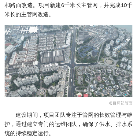
和路面改造。项目新建6千米长主管网，并完成10千
城建
米长的主管网改造。
科教
健康
悠游
相亲
汽车
房产
消费
项目局部段面
创意
建设期间，项目团队专注于管网的长效管理与维
文化
护，通过建立专门的运维团队，确保了供水、排水系
统的持续稳定运行。
体育