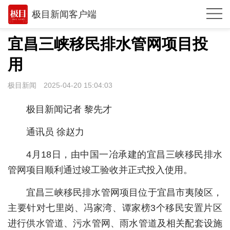
极目新闻客户端
推荐
宜昌三峡移民排水管网项目投
观点
用
时政
极目新闻
2025-04-20 15:04:03
湖北
极目新闻记者 黎先才
武汉
通讯员 徐赵力
世相
4月18日，由中国一冶承建的宜昌三峡移民排水
环球
管网项目顺利通过竣工验收并正式投入使用。
专题
宜昌三峡移民排水管网项目位于宜昌市夷陵区，
极客圈
主要针对七里岗、冯家湾、谭家榜3个移民安置片区
进行供水管道、污水管网、雨水管道及相关配套设施
经济