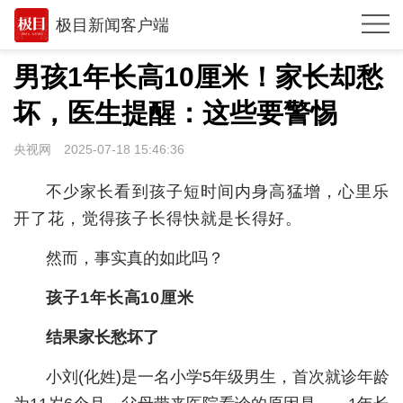
极目新闻客户端
推荐
男孩1年长高10厘米！家长却愁
观点
坏，医生提醒：这些要警惕
时政
央视网
2025-07-18 15:46:36
湖北
不少家长看到孩子短时间内身高猛增，心里乐
武汉
开了花，觉得孩子长得快就是长得好。
世相
然而，事实真的如此吗？
环球
孩子1年长高10厘米
专题
结果家长愁坏了
极客圈
小刘(化姓)是一名小学5年级男生，首次就诊年龄
经济