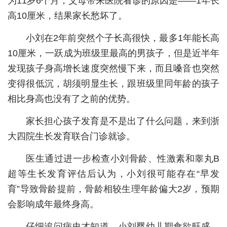
为11岁6个月，父母带来医院看诊的原因是——1年长
高10厘米，结果家长愁坏了。
城建
小刘在2年前突然个子长高很快，最多1年能长高
科教
10厘米，一跃成为班级里最高的男孩子，但是近半年
健康
发现孩子身高增长速度突然慢下来，而且嗓音也突然
悠游
变得很低沉，胡须明显生长，跟班级里同年龄的孩子
相比身高也没有了之前的优势。
相亲
家长担心孩子发育是不是出了什么问题，来到浙
汽车
大四院生长发育联合门诊就诊。
房产
医生通过进一步检查小刘骨龄、性激素和睾丸B
消费
超等生长发育评估后认为，小刘很可能存在“早发
创意
育”导致骨龄提前，骨龄相较生理年龄偏大2岁，预期
会影响成年最终身高。
文化
体育
仔细追问病史才知道，小刘婴幼儿期食欲旺盛，