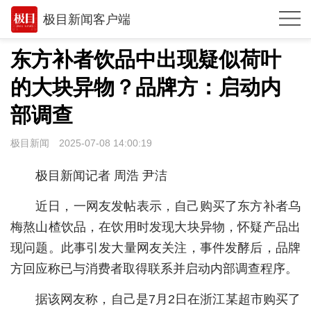
极目新闻客户端
推荐
东方补者饮品中出现疑似荷叶
观点
的大块异物？品牌方：启动内
时政
部调查
湖北
极目新闻
2025-07-08 14:00:19
武汉
极目新闻记者 周浩 尹洁
世相
近日，一网友发帖表示，自己购买了东方补者乌
环球
梅熬山楂饮品，在饮用时发现大块异物，怀疑产品出
现问题。此事引发大量网友关注，事件发酵后，品牌
专题
方回应称已与消费者取得联系并启动内部调查程序。
极客圈
据该网友称，自己是7月2日在浙江某超市购买了
经济