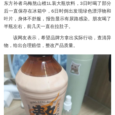
东方补者乌梅熬山楂1L装大瓶饮料，3日时喝了部分
城建
后一直保存在冰箱中，6日时倒出发现绿色漂浮物和
叶片，身体不舒服，报告显示有尿路感染。朋友喝了
科教
半瓶左右，前几天一直在拉肚子。
健康
该网友表示，希望品牌方拿出实际行动，查清异
悠游
物，给出合理赔偿，整改产品质量。
相亲
汽车
房产
消费
创意
文化
体育