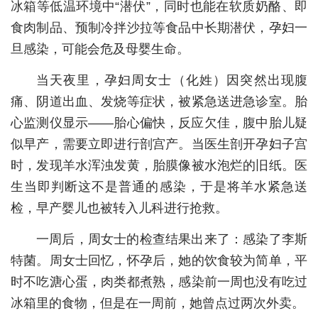
冰箱等低温环境中“潜伏”，同时也能在软质奶酪、即
城建
食肉制品、预制冷拌沙拉等食品中长期潜伏，孕妇一
旦感染，可能会危及母婴生命。
科教
当天夜里，孕妇周女士（化姓）因突然出现腹
健康
痛、阴道出血、发烧等症状，被紧急送进急诊室。胎
悠游
心监测仪显示——胎心偏快，反应欠佳，腹中胎儿疑
相亲
似早产，需要立即进行剖宫产。当医生剖开孕妇子宫
时，发现羊水浑浊发黄，胎膜像被水泡烂的旧纸。医
汽车
生当即判断这不是普通的感染，于是将羊水紧急送
房产
检，早产婴儿也被转入儿科进行抢救。
消费
一周后，周女士的检查结果出来了：感染了李斯
创意
特菌。周女士回忆，怀孕后，她的饮食较为简单，平
时不吃溏心蛋，肉类都煮熟，感染前一周也没有吃过
文化
冰箱里的食物，但是在一周前，她曾点过两次外卖。
体育