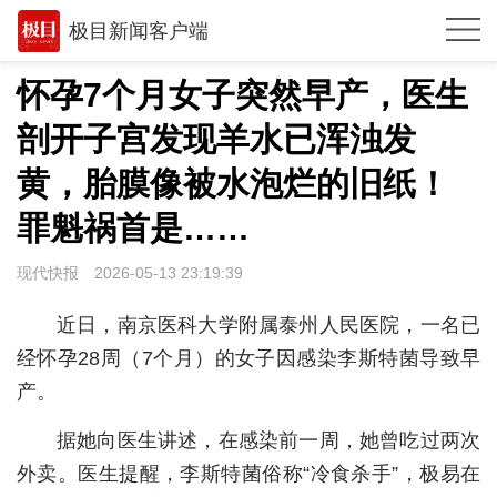
极目新闻客户端
推荐
怀孕7个月女子突然早产，医生
观点
剖开子宫发现羊水已浑浊发
时政
黄，胎膜像被水泡烂的旧纸！
湖北
罪魁祸首是……
武汉
现代快报
2026-05-13 23:19:39
世相
近日，南京医科大学附属泰州人民医院，一名已
环球
经怀孕28周（7个月）的女子因感染李斯特菌导致早
产。
专题
据她向医生讲述，在感染前一周，她曾吃过两次
极客圈
外卖。医生提醒，李斯特菌俗称“冷食杀手”，极易在
经济