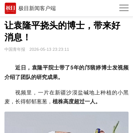
极目新闻客户端
推荐
让袁隆平挠头的博士，带来好
观点
消息！
时政
中国青年报
2026-05-13 23:23:11
湖北
近日，袁隆平院士带了5年的邝翡婷博士发视频
武汉
介绍了团队的研究成果。
世相
视频里，一片在新疆沙漠盐碱地上种植的小黑
环球
麦，长得郁郁葱葱，
植株高度超过一人。
专题
极客圈
经济