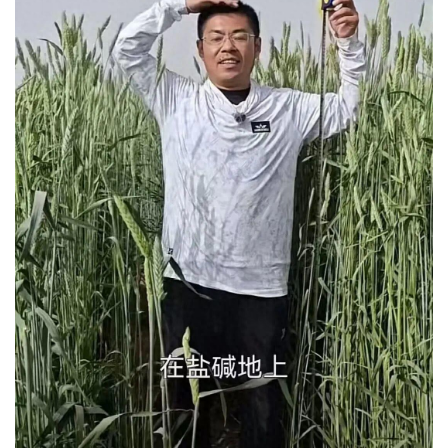
城建
科教
健康
悠游
相亲
汽车
房产
消费
创意
文化
体育