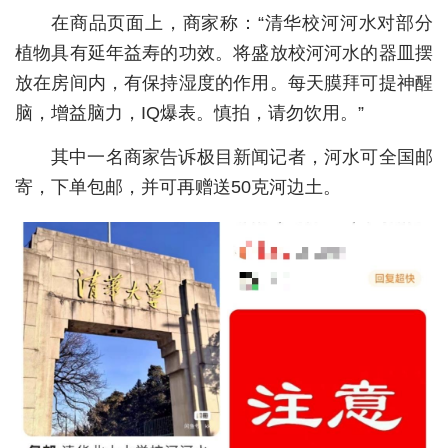
在商品页面上，商家称：“清华校河河水对部分
城建
植物具有延年益寿的功效。将盛放校河河水的器皿摆
科教
放在房间内，有保持湿度的作用。每天膜拜可提神醒
脑，增益脑力，IQ爆表。慎拍，请勿饮用。”
健康
其中一名商家告诉极目新闻记者，河水可全国邮
悠游
寄，下单包邮，并可再赠送50克河边土。
相亲
汽车
房产
消费
创意
文化
体育