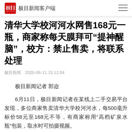
极目新闻客户端
推荐
清华大学校河河水网售168元一
观点
瓶，商家称每天膜拜可“提神醒
时政
脑”，校方：禁止售卖，将联系
湖北
处理
武汉
极目新闻
2025-06-11 15:12:04
世相
极目新闻记者 郭迩
环球
6月11日，极目新闻记者在某线上二手交易平台
专题
发现，多位商家售卖清华大学校河河水，每500毫升
标价58元至168元不等，有商家称用“高档矿泉水
极客圈
瓶”包装，取水时可拍摄视频。
经济