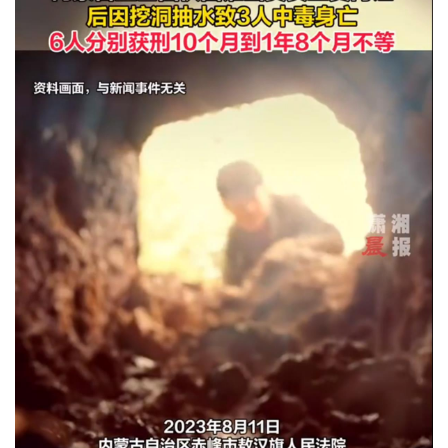
城建
科教
健康
悠游
相亲
汽车
房产
消费
创意
文化
娱乐