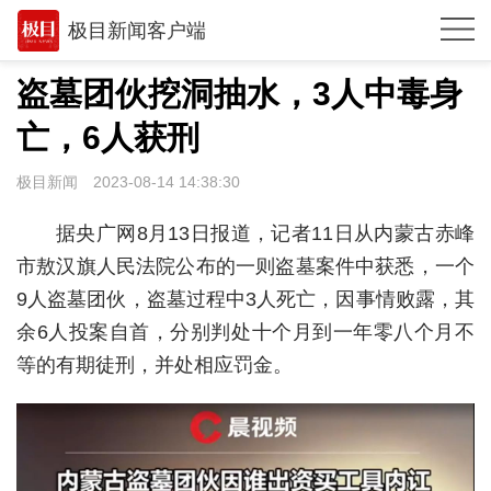
极目新闻客户端
推荐
盗墓团伙挖洞抽水，3人中毒身
观点
亡，6人获刑
时政
极目新闻
2023-08-14 14:38:30
武汉
据央广网8月13日报道，记者11日从内蒙古赤峰
湖北
市敖汉旗人民法院公布的一则盗墓案件中获悉，一个
9人盗墓团伙，盗墓过程中3人死亡，因事情败露，其
世相
余6人投案自首，分别判处十个月到一年零八个月不
环球
等的有期徒刑，并处相应罚金。
专题
极客圈
经济