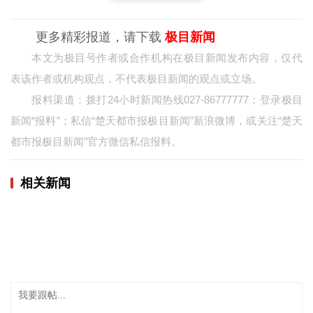
城建
更多精彩报道，请下载
极目新闻
科教
本文为极目号作者或合作机构在极目新闻发布内容，仅代
表该作者或机构观点，不代表极目新闻的观点或立场。
健康
报料渠道：拨打24小时新闻热线027-86777777；登录极目
悠游
新闻“报料”；私信“楚天都市报极目新闻”新浪微博，或关注“楚天
相亲
都市报极目新闻”官方微信私信报料。
汽车
相关新闻
房产
消费
创意
文化
体育