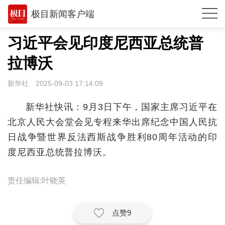
极目新闻客户端
推荐
习近平会见印度尼西亚总统普
观点
拉博沃
时政
新华社
2025-09-03 17:14:09
湖北
新华社快讯：9月3日下午，国家主席习近平在
武汉
北京人民大会堂会见专程来华出席纪念中国人民抗
日战争暨世界反法西斯战争胜利80周年活动的印
世相
度尼西亚总统普拉博沃。
环球
责任编辑:叶晓英
专题
极客圈
点赞
9
经济