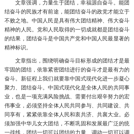
文章强调，力量生于团结，幸福源自奋斗。能团
城建
结奋斗的民族才有前途，能团结奋斗的政党才能立于
不败之地。中国人民是具有伟大团结精神、伟大奋斗
科教
精神的人民。党和人民取得的一切成就都是团结奋斗
健康
的结果，团结奋斗是中国共产党和中国人民最显著的
精神标识。
悠游
相亲
文章指出，围绕明确奋斗目标形成的团结才是最
牢固的团结，依靠紧密团结进行的奋斗才是最有力的
汽车
奋斗。新征程上我们就要靠中国式现代化进一步凝心
房产
聚力、团结奋斗。中国式现代化是全体人民的共同事
业，也是一项充满风险挑战、需要付出艰辛努力的宏
消费
伟事业，必须坚持全体人民共同参与、共同建设、共
创意
同享有，紧紧依靠全体人民和衷共济、共襄大业。必
文化
须加强中华儿女大团结，不断巩固和发展最广泛的统
一战线，团结一切可以团结的力量、调动一切可以调
体育