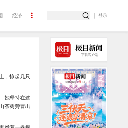
|
圈
经济
登录
文化
下载客户端
殖土，惊起几只
前，她坚持在这
见山茶树旁冒出
手里举着一株根