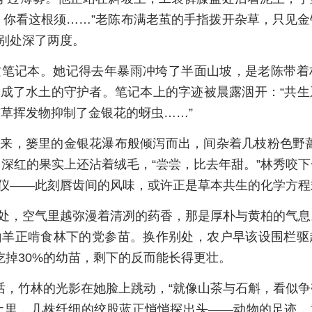
，你看这根须……”老陈布满老茧的手指拨开杂草，只见
别处深了两度。
质笔记本。她记得去年暴雨冲垮了半面山坡，是老陈带着
成了水土的守护者。笔记本上的字迹被晨露洇开：“共生
艾草挥发物抑制了金银花的蚜虫……”
来，篓里的金银花瀑布般倾泻而出，间杂着几枝粉色野蔷
，深红的果实上还沾着绒毛，“尝尝，比去年甜。”林秀咬
仪——此刻唇齿间的风味，或许正是草本共生的化学方程
处，空气里越弥漫着清冽的药香，那是厚朴与黄柏的气息
山羊正啃食林下的党参苗。换作别处，农户早该设围栏驱
吃掉30%的幼苗，剩下的反而能长得更壮。
说话，竹林的光影在她脸上跳动，“就像山茶与石斛，看似
土里，几株纤细的绞股蓝正悄悄探出头——动物的足迹，