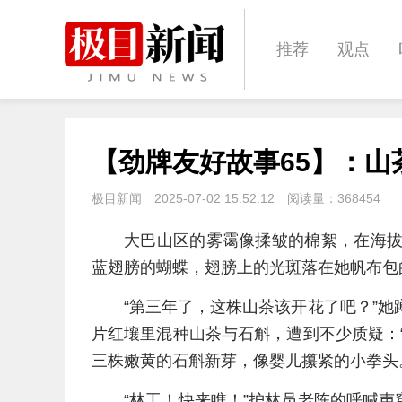
推荐
观点
城建
科教
【劲牌友好故事65】：山
体育
娱乐
极目新闻
2025-07-02 15:52:12
阅读量：
368454
大巴山区的雾霭像揉皱的棉絮，在海拔
蓝翅膀的蝴蝶，翅膀上的光斑落在她帆布包的
“第三年了，这株山茶该开花了吧？”她
片红壤里混种山茶与石斛，遭到不少质疑：
三株嫩黄的石斛新芽，像婴儿攥紧的小拳头
“林工！快来瞧！”护林员老陈的呼喊