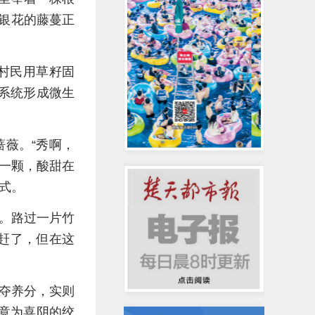
金银花的藤蔓正
村民用草籽固
系统形成微生
薇。“秀啊，
下一颗，酸甜在
式。
。路过一片竹
赶了，但在这
争夺养分，实则
竟为喜阴的绞