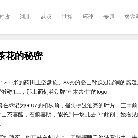
时政
湖北
武汉
世相
环球
专题
极客
健康
悠游
相亲
汽车
房产
消费
创意
茶花的秘密
影像
帅作文
International
职教院
酒道
1200米的药田上空盘旋。林秀的登山靴踩过湿润的腐
铜扣上，那上面刻着劲牌“草木共生”的logo。
蹲在标记为G-07的植株前，指尖拂过油亮的叶片。三年
“山茶喜酸，石斛喜阴，能长到一块儿去？”此刻，她看
。
声穿过薄雾。他正站在斜坡上，工装裤膝盖处沾着泥土，