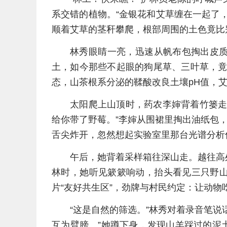
系交错的植物。“金银花和艾草缠在一起了
顺着艾草的茎秆攀爬，根部周围的土色竟比
林秀眼睛一亮，迅速从帆布包掏出皮
土，如今那些不起眼的狗尾草、三叶草，竟
态，山茶根系分泌的鞣酸改良土壤pH值，
太阳爬上山顶时，药农李婶背着竹篓走
给你带了野莓。”李婶从围裙里掏出油纸包
舌尖炸开，忽然想起实验室里那台光谱分析
午后，她背着采样箱往深山走。越往高
林时，她听见簌簌响动，抬头看见三只野
片“友好共生区”，劲牌与村民约定：让动物
“这是自然的筛选。”林秀对着录音笔
互为臂膀。”她蹲下身，发现山羊踩过的泥