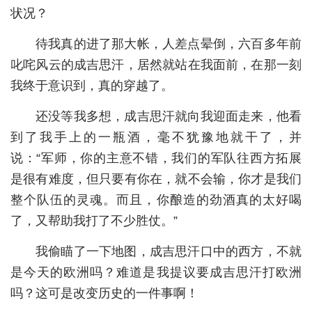
状况？
城建
待我真的进了那大帐，人差点晕倒，六百多年前
科教
叱咤风云的成吉思汗，居然就站在我面前，在那一刻
健康
我终于意识到，真的穿越了。
悠游
还没等我多想，成吉思汗就向我迎面走来，他看
到了我手上的一瓶酒，毫不犹豫地就干了，并
相亲
说：“军师，你的主意不错，我们的军队往西方拓展
汽车
是很有难度，但只要有你在，就不会输，你才是我们
房产
整个队伍的灵魂。而且，你酿造的劲酒真的太好喝
了，又帮助我打了不少胜仗。”
消费
我偷瞄了一下地图，成吉思汗口中的西方，不就
创意
是今天的欧洲吗？难道是我提议要成吉思汗打欧洲
文化
吗？这可是改变历史的一件事啊！
体育