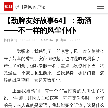
极目新闻客户端
推荐
【劲牌友好故事64】：劲酒
观点
——不一样的风尘仆仆
时政
极目新闻
2025-07-02 15:52:04
阅读量：
220399
湖北
一觉醒来，我感到了一丝凉意，风一吹立刻就传
武汉
来了芳草的香气。突然间想起，也许是昨晚喝多了，
产生了幻觉，但我睁眼一看，差点儿没惊掉下巴，我
世相
竟然在一个蒙古包里醒来，当我起身，掀起门帘，满
环球
眼的战马呼啸，卷起无数烟尘。
专题
正当我疑惑间，有一个军官打扮的人叫住了我
极客圈
说：“军师，赶快去主帐议事，可汗等你多时。”奇怪
的是，来人说的是蒙语，我却能完全听懂，这是什么
经济