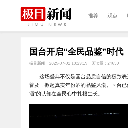
推荐
观点
城建
科教
国台开启“全民品鉴”时代
体育
娱乐
极目新闻
2025-07-01 18:29:19
阅读量：
24630
这场盛典不仅是国台品质自信的极致表
普及，掀起真实年份酒的品鉴风潮。国台已做
酒”的认知在全民心中扎根生长。