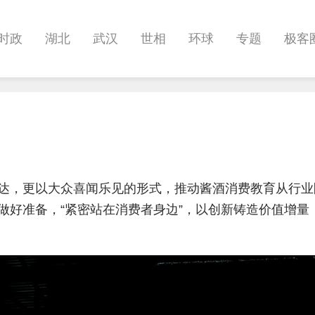
时政
湖北
武汉
世相
环球
专题
极客
健康
悠游
相亲
汽车
房产
消费
创意
影像
帅作文
International
职教院
酒道
达，更以大众喜闻乐见的形式，推动酱酒消费教育从行业
好准备，“紧密站在消费者身边”，以创新铸造价值增量