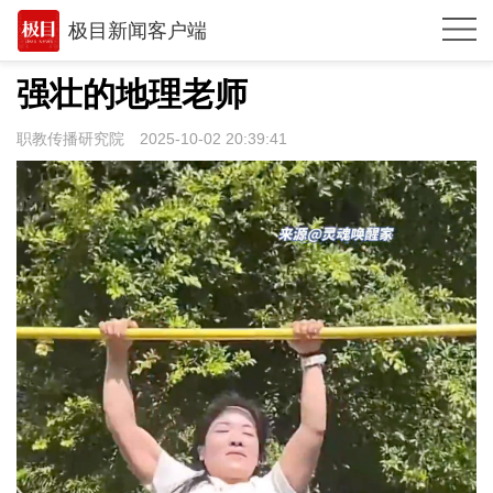
极目新闻客户端
推荐
强壮的地理老师
观点
职教传播研究院
2025-10-02 20:39:41
时政
湖北
武汉
世相
环球
专题
极客圈
经济