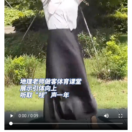
城建
科教
健康
悠游
相亲
汽车
房产
消费
创意
文化
体育