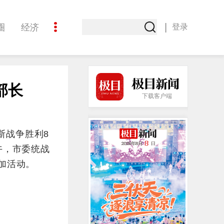
|
圈
经济
登录
文化
部长
极目热点
下载客户端
斯战争胜利8
午，市委统战
加活动。