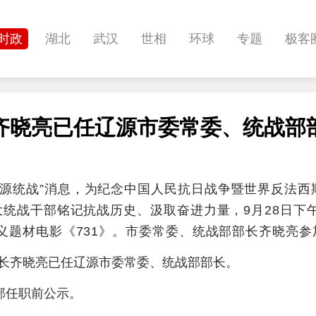
时政
湖北
武汉
世相
环球
专题
极客
健康
悠游
相亲
汽车
房产
消费
创意
齐晓亮已任辽源市委常委、统战部
影像
帅作文
International
职教院
酒道
源统战”消息，为纪念中国人民抗日战争暨世界反法西
大统战干部铭记抗战历史、汲取奋进力量，9月28日下
义题材电影《731》。市委常委、统战部部长齐晓亮参
长齐晓亮已任辽源市委常委、统战部部长。
部任职前公示。