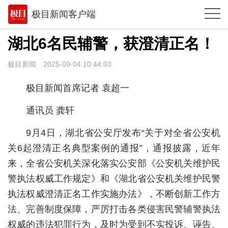
极目新闻客户端
推荐
湖北6名民辅警，获澄清正名！
观点
极目新闻
2025-09-04 10:44:03
时政
极目新闻首席记者 袁超一
湖北
通讯员 龚轩
武汉
9月4日，湖北省公安厅发布“关于对全省公安机
世相
关6起澄清正名典型案例的通报”，通报披露，近年
来，全省公安机关深化落实公安部《公安机关维护民
环球
警执法权威工作规定》和《湖北省公安机关维护民警
专题
执法权威澄清正名工作实施办法》，不断创新工作方
极客圈
法、完善制度保障，严厉打击各类侵害民警辅警执法
权威的违法犯罪行为，及时为受到不实投诉、诬告、
经济