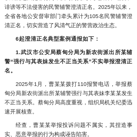
诽谤等不法侵害的民警辅警澄清正名。2025年以来，
城建
全省各地公安督审部门牵头累计为105名民警辅警澄
科教
清正名，切实营造了风清气正的警营政治生态。
健康
6起澄清正名典型案例通报如下：
悠游
1.武汉市公安局蔡甸分局为新农街派出所某辅
警“强行与其表妹发生不正当关系”不实举报澄清正
相亲
名。
汽车
2025年1月，曹某某拨打110报警电话，举报蔡
房产
甸分局新农街派出所某辅警强行与其表妹李某某发生
消费
不正当关系。蔡甸分局高度重视，组织局机关纪委迅
速开展核查。
创意
文化
经查，曹某某举报投诉问题不属实，其捏造事
实、恶意举报的行为构成诬告陷害。
体育