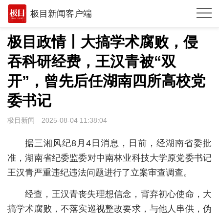
极目新闻客户端
推荐
极目政情丨大搞学术腐败，侵
观点
吞科研经费，王汉青被“双
时政
开”，曾先后任湖南四所高校党
湖北
委书记
武汉
极目新闻
2025-08-04 11:38:04
世相
据三湘风纪8月4日消息，日前，经湖南省委批
环球
准，湖南省纪委监委对中南林业科技大学原党委书记
王汉青严重违纪违法问题进行了立案审查调查。
专题
经查，王汉青丧失理想信念，背弃初心使命，大
极客圈
搞学术腐败，不落实巡视整改要求，与他人串供，伪
经济