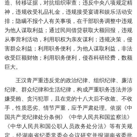
造、转移证据，对抗组织审查；违反中央八项规定精
城建
神，违规收受礼品礼金，违规接受宴请和娱乐活动安
排；隐瞒不报个人有关事项，在干部职务调整中违规
科教
为他人谋取利益；通过民间借贷获取大额回报，违规
健康
从事营利活动，利用职权为亲友谋利；违规决策，侵
害群众利益；利用职务便利，为他人谋取利益，非法
悠游
收受巨额财物；利用职务便利，侵吞科研经费，数额
相亲
巨大。
汽车
王汉青严重违反党的政治纪律、组织纪律、廉洁
房产
纪律、群众纪律和生活纪律，构成严重职务违法并涉
嫌受贿、贪污犯罪，且在党的十八大后不收敛、不收
消费
手，性质恶劣、情节严重，应予严肃处理。依据《中
创意
国共产党纪律处分条例》《中华人民共和国监察法》
文化
《中华人民共和国公职人员政务处分法》等有关规
定，经湖南省纪委常委会会议研究并报湖南省委批
体育