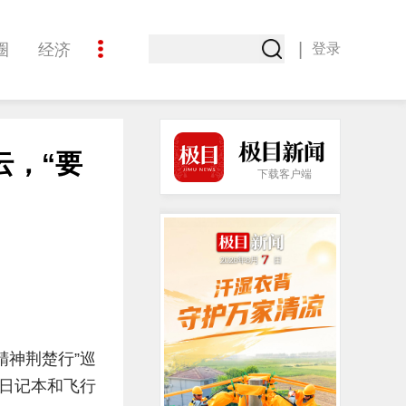
|
圈
经济
登录
文化
云，“要
下载客户端
精神荆楚行”巡
日记本和飞行