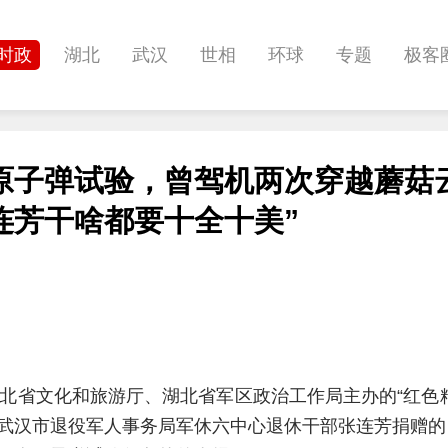
时政
湖北
武汉
世相
环球
专题
极客
健康
悠游
相亲
汽车
房产
消费
创意
原子弹试验，曾驾机两次穿越蘑菇
影像
帅作文
International
职教院
酒道
连芳干啥都要十全十美”
湖北省文化和旅游厅、湖北省军区政治工作局主办的“红色
武汉市退役军人事务局军休六中心退休干部张连芳捐赠的