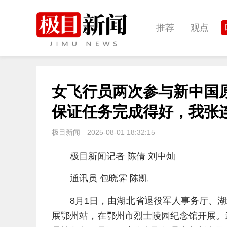
推荐
观点
城建
科教
女飞行员两次参与新中国
体育
娱乐
保证任务完成得好，我张
极目新闻
2025-08-01 18:32:15
极目新闻记者 陈倩 刘中灿
通讯员 包晓霁 陈凯
8月1日，由湖北省退役军人事务厅、
展鄂州站，在鄂州市烈士陵园纪念馆开展。