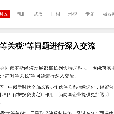
时政
湖北
武汉
世相
环球
专题
极客
健康
悠游
相亲
汽车
房产
消费
创意
等关税”等问题进行深入交流
影像
帅作文
International
职教院
科会见俄罗斯经济发展部部长列舍特尼科夫，围绕落实
所谓“对等关税”等问题进行深入交流。
下，中俄新时代全面战略协作伙伴关系持续深化，经贸合
和相互保护投资协定》作用，为两国企业提供更加透明、
。
谓“对等关税”，已采取坚决反制措施。经过充分全面评