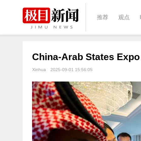
推荐
观点
城建
科教
China-Arab States Expo c
体育
娱乐
Xinhua
2025-09-01 15:56:05