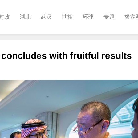
时政
湖北
武汉
世相
环球
专题
极客
健康
悠游
相亲
汽车
房产
消费
创意
oncludes with fruitful results
影像
帅作文
International
职教院
酒道