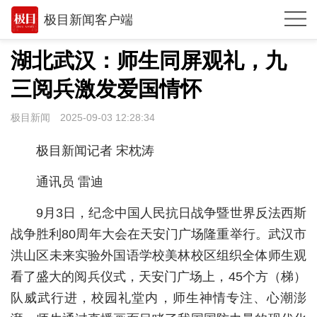
极目新闻客户端
推荐
湖北武汉：师生同屏观礼，九
观点
三阅兵激发爱国情怀
时政
极目新闻
2025-09-03 12:28:34
湖北
极目新闻记者 宋枕涛
武汉
通讯员 雷迪
世相
9月3日，纪念中国人民抗日战争暨世界反法西斯
环球
战争胜利80周年大会在天安门广场隆重举行。武汉市
洪山区未来实验外国语学校美林校区组织全体师生观
专题
看了盛大的阅兵仪式，天安门广场上，45个方（梯）
极客圈
队威武行进，校园礼堂内，师生神情专注、心潮澎
经济