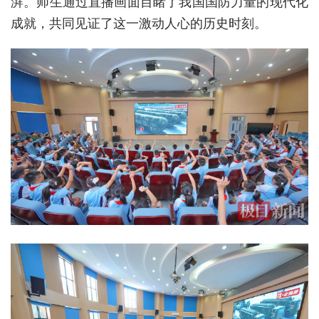
湃。师生通过直播画面目睹了我国国防力量的现代化
成就，共同见证了这一激动人心的历史时刻。
城建
科教
健康
悠游
相亲
汽车
房产
消费
创意
文化
体育