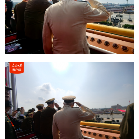
城建
科教
健康
悠游
相亲
汽车
房产
消费
创意
文化
体育