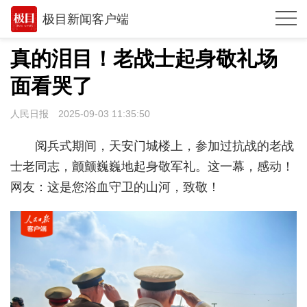
极目新闻客户端
推荐
真的泪目！老战士起身敬礼场
观点
面看哭了
时政
人民日报
2025-09-03 11:35:50
湖北
阅兵式期间，天安门城楼上，参加过抗战的老战
武汉
士老同志，颤颤巍巍地起身敬军礼。这一幕，感动！
网友：这是您浴血守卫的山河，致敬！
世相
环球
专题
极客圈
经济