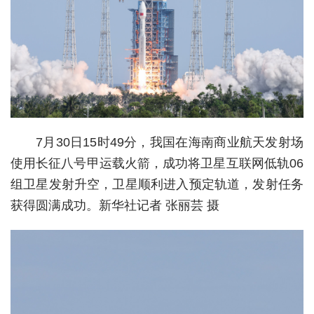
城建
科教
健康
悠游
相亲
7月30日15时49分，我国在海南商业航天发射场
使用长征八号甲运载火箭，成功将卫星互联网低轨06
汽车
组卫星发射升空，卫星顺利进入预定轨道，发射任务
房产
获得圆满成功。新华社记者 张丽芸 摄
消费
创意
文化
体育