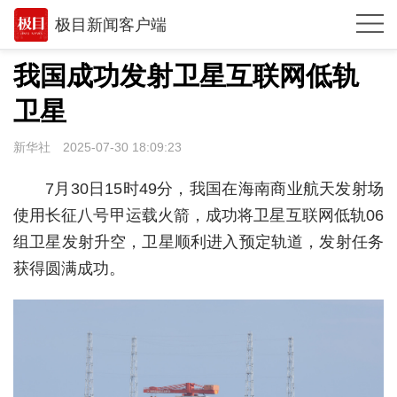
极目新闻客户端
推荐
我国成功发射卫星互联网低轨
观点
卫星
时政
新华社
2025-07-30 18:09:23
湖北
7月30日15时49分，我国在海南商业航天发射场
武汉
使用长征八号甲运载火箭，成功将卫星互联网低轨06
组卫星发射升空，卫星顺利进入预定轨道，发射任务
世相
获得圆满成功。
环球
专题
极客圈
经济