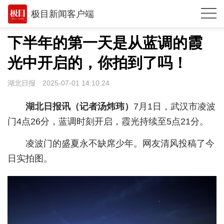
极目新闻客户端
推荐
下半年的第一天是从蓝调的霞
观点
光中开启的，你拍到了吗！
时政
湖北日报
2025-07-01 14:10:24
湖北
湖北日报讯（记者汤炜玮）
7月1日，武汉市凌波
武汉
门4点26分，蓝调时刻开启，霞光持续至5点21分。
世相
凌波门的盛夏永不缺席少年。网友清风投稿了今
日实拍图。
环球
专题
极客圈
经济