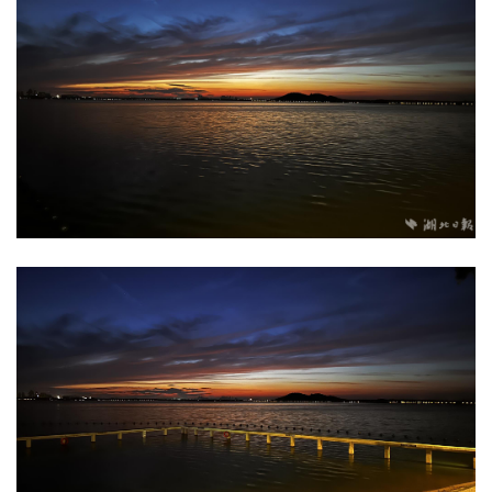
城建
科教
健康
悠游
相亲
汽车
房产
消费
创意
文化
体育