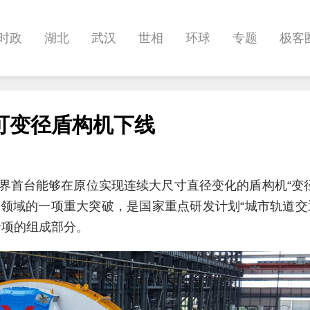
时政
湖北
武汉
世相
环球
专题
极客
健康
悠游
相亲
汽车
房产
消费
创意
可变径盾构机下线
影像
帅作文
International
职教院
酒道
世界首台能够在原位实现连续大尺寸直径变化的盾构机“变
领域的一项重大突破，是国家重点研发计划“城市轨道交
专项的组成部分。