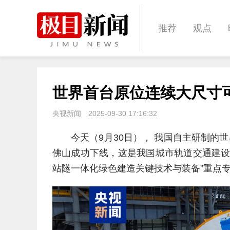
推荐
观点
城建
科教
世界首台原位连续大尺寸
体育
娱乐
央视新闻
2025-09-30 17:16:32
今天（9月30日）， 我国自主研制的
佛山成功下线，这是我国城市轨道交通建设
站隧一体化绿色建造关键技术与装备”重点