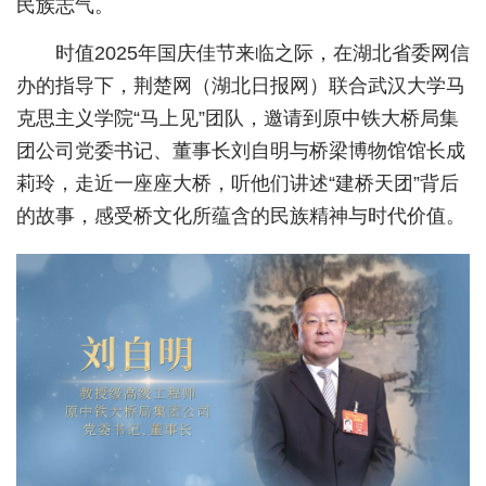
民族志气。
城建
时值2025年国庆佳节来临之际，在湖北省委网信
科教
办的指导下，荆楚网（湖北日报网）联合武汉大学马
克思主义学院“马上见”团队，邀请到原中铁大桥局集
健康
团公司党委书记、董事长刘自明与桥梁博物馆馆长成
悠游
莉玲，走近一座座大桥，听他们讲述“建桥天团”背后
的故事，感受桥文化所蕴含的民族精神与时代价值。
相亲
汽车
房产
消费
创意
文化
体育