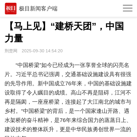
极目新闻客户端
推荐
【马上见】“建桥天团”，中国
观点
力量
时政
荆楚网
2025-09-30 14:54:20
湖北
“中国桥梁”如今已经成为一张享誉全球的闪亮名
武汉
片。习近平总书记强调，交通基础设施建设具有很强
的先导作用。新中国成立76年来，中国的基础设施建
世相
设取得了令人瞩目的成绩。高山不再是阻碍，江河不
环球
再是隔阂，一座座桥梁，连接起了大江南北的城市与
专题
乡村。“中国桥梁”的背后，是一个国家逢山开路、遇
水架桥的奋斗精神，是76年来综合国力的蒸蒸日上、
极客圈
建设技术的整体跃升，更是中华民族勇创世界一流的
经济