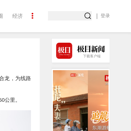
|
圈
经济
登录
文化
下载客户端
利合龙，为线路
50公里。