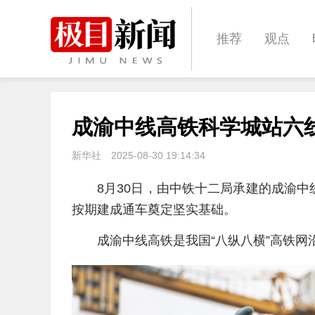
推荐
观点
城建
科教
成渝中线高铁科学城站六
体育
娱乐
新华社
2025-08-30 19:14:34
8月30日，由中铁十二局承建的成渝
按期建成通车奠定坚实基础。
成渝中线高铁是我国“八纵八横”高铁网