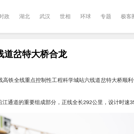
时政
湖北
武汉
世相
环球
专题
极客
健康
悠游
相亲
汽车
房产
消费
创意
线道岔特大桥合龙
影像
帅作文
International
职教院
酒道
中线高铁全线重点控制性工程科学城站六线道岔特大桥顺
沿江通道的重要组成部分，正线全长292公里，设计时速3