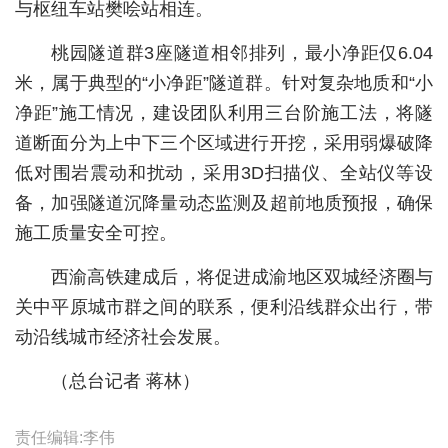
与枢纽车站樊哙站相连。
城建
桃园隧道群3座隧道相邻排列，最小净距仅6.04
科教
米，属于典型的“小净距”隧道群。针对复杂地质和“小
净距”施工情况，建设团队利用三台阶施工法，将隧
健康
道断面分为上中下三个区域进行开挖，采用弱爆破降
悠游
低对围岩震动和扰动，采用3D扫描仪、全站仪等设
相亲
备，加强隧道沉降量动态监测及超前地质预报，确保
施工质量安全可控。
汽车
西渝高铁建成后，将促进成渝地区双城经济圈与
房产
关中平原城市群之间的联系，便利沿线群众出行，带
消费
动沿线城市经济社会发展。
创意
（总台记者 蒋林）
文化
责任编辑:李伟
体育