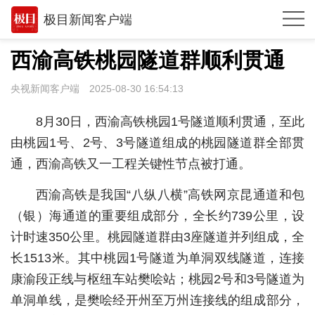
极目新闻客户端
推荐
西渝高铁桃园隧道群顺利贯通
观点
央视新闻客户端
2025-08-30 16:54:13
时政
8月30日，西渝高铁桃园1号隧道顺利贯通，至此
湖北
由桃园1号、2号、3号隧道组成的桃园隧道群全部贯
通，西渝高铁又一工程关键性节点被打通。
武汉
西渝高铁是我国“八纵八横”高铁网京昆通道和包
世相
（银）海通道的重要组成部分，全长约739公里，设
环球
计时速350公里。桃园隧道群由3座隧道并列组成，全
专题
长1513米。其中桃园1号隧道为单洞双线隧道，连接
康渝段正线与枢纽车站樊哙站；桃园2号和3号隧道为
极客圈
单洞单线，是樊哙经开州至万州连接线的组成部分，
经济