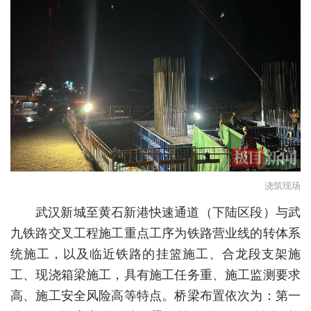
城建
科教
健康
悠游
相亲
汽车
浇筑现场
房产
武汉新城至黄石新港快速通道（下陆区段）与武
消费
九铁路交叉工程施工重点工序为铁路营业线的转体系
创意
统施工，以及临近铁路的挂篮施工、合龙段支架施
工、现浇箱梁施工，具有施工任务重、施工监测要求
文化
高、施工安全风险高等特点。桥梁布置依次为：第一
体育