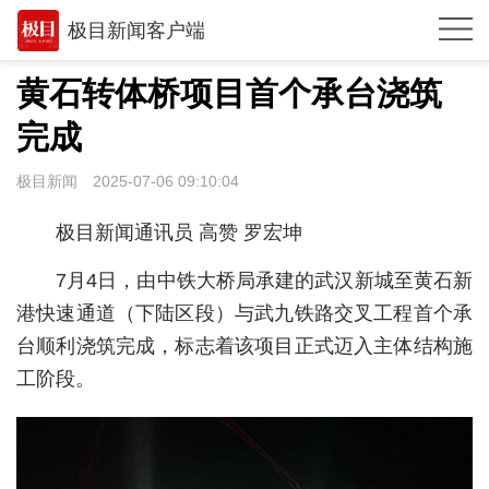
极目新闻客户端
推荐
黄石转体桥项目首个承台浇筑
观点
完成
时政
极目新闻
2025-07-06 09:10:04
湖北
极目新闻通讯员 高赞 罗宏坤
武汉
7月4日，由中铁大桥局承建的武汉新城至黄石新
世相
港快速通道（下陆区段）与武九铁路交叉工程首个承
台顺利浇筑完成，标志着该项目正式迈入主体结构施
环球
工阶段。
专题
极客圈
经济