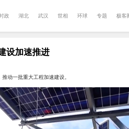
时政
湖北
武汉
世相
环球
专题
极客
健康
悠游
相亲
汽车
房产
消费
创意
程建设加速推进
影像
帅作文
International
职教院
位，推动一批重大工程加速建设。