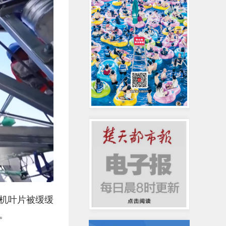
机叶片被缓缓
。