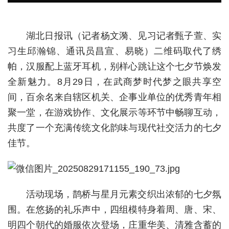
城建
湖北日报讯（记者杨文漪、见习记者甄子萱、实
科教
习生邱瀚锦、通讯员昌宣、易晓）二维码取代了绣
健康
帕，汉服配上蓝牙耳机，别样心跳让这个七夕节焕发
全新魅力。8月29日，在武商梦时代梦之眼共享空
悠游
间，百余名来自辖区机关、企事业单位的优秀青年相
相亲
聚一堂，在游戏协作、文化展示等环节中畅聊互动，
汽车
共度了一个充满传统文化韵味与现代社交活力的七夕
佳节。
房产
消费
创意
活动现场，鹊桥与星月元素交织出浓郁的七夕氛
文化
围。在悠扬的礼乐声中，四组模特身着周、唐、宋、
明四个朝代的婚服依次登场，庄重华美、清雅含蓄的
体育