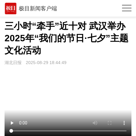
极目新闻客户端
推荐
三小时“牵手”近十对 武汉举办
观点
2025年“我们的节日·七夕”主题
时政
文化活动
湖北
湖北日报
2025-08-29 18:44:49
武汉
世相
环球
专题
极客圈
经济