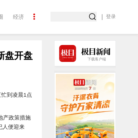
|
圈
经济
登录
文化
新盘开盘
下载客户端
忙到凌晨1点
地产政策措施
纪人便迎来