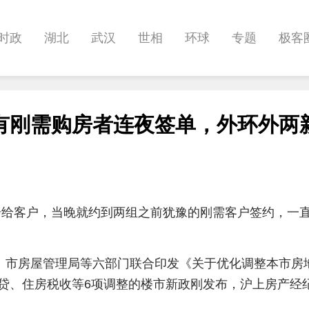
时政
湖北
武汉
世相
环球
专题
极客
健康
悠游
相亲
汽车
房产
消费
创意
有刚需购房者连夜签单，外环外两
影像
帅作文
International
职教院
酒道
步给客户，当晚就约到两组之前犹豫的刚需客户签约，一直
委、市房屋管理局等六部门联合印发《关于优化调整本市房
贷、住房税收等6项调整的楼市新政刚发布，沪上房产经