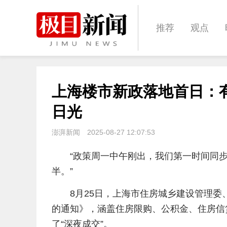
推荐
观点
城建
科教
上海楼市新政落地首日：
体育
娱乐
日光
澎湃新闻
2025-08-27 12:07:53
“政策周一中午刚出，我们第一时间同
半。”
8月25日，上海市住房城乡建设管理
的通知》，涵盖住房限购、公积金、住房信
了“深夜成交”。