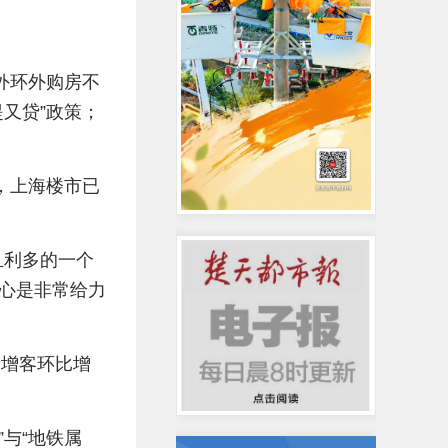
外环外购房不
又贷”政策；
，上海楼市已
且利多的一个
心是非常给力
新增客环比增
”与“地铁属