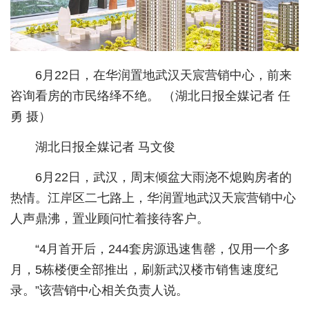
城建
科教
6月22日，在华润置地武汉天宸营销中心，前来
健康
咨询看房的市民络绎不绝。 （湖北日报全媒记者 任
悠游
勇 摄）
相亲
湖北日报全媒记者 马文俊
汽车
6月22日，武汉，周末倾盆大雨浇不熄购房者的
房产
热情。江岸区二七路上，华润置地武汉天宸营销中心
人声鼎沸，置业顾问忙着接待客户。
消费
“4月首开后，244套房源迅速售罄，仅用一个多
创意
月，5栋楼便全部推出，刷新武汉楼市销售速度纪
文化
录。”该营销中心相关负责人说。
体育