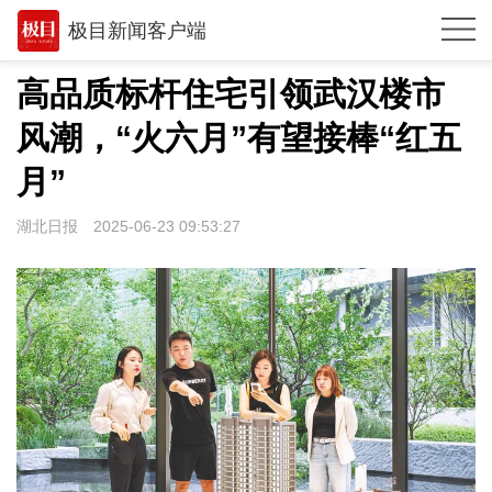
极目新闻客户端
推荐
高品质标杆住宅引领武汉楼市
观点
风潮，“火六月”有望接棒“红五
时政
月”
湖北
湖北日报
2025-06-23 09:53:27
武汉
世相
环球
专题
极客圈
经济