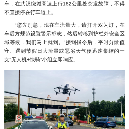
车，在武汉绕城高速上行162公里处突发故障，不得
城建
不直接停在行车道上。
科教
“您先别急，现在车流量大，请打开双闪灯，在
车后方规范设置警示标志，然后转移到护栏外安全区
健康
域等候，我们马上就到。”接到指令后，平时分散值
悠游
守、遇到节假日大流量或恶劣天气便迅速集结的一
相亲
支“无人机+快骑”小组立即响应。
汽车
房产
消费
创意
文化
体育