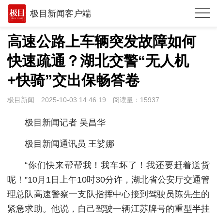
极目新闻客户端
推荐
高速公路上车辆突发故障如何
观点
快速疏通？湖北交警“无人机
时政
+快骑”交出保畅答卷
湖北
极目新闻
2025-10-03 14:46:19
阅读量：
15937
武汉
极目新闻记者 吴昌华
世相
极目新闻通讯员 王娑娜
环球
“你们快来帮帮我！我车坏了！我还要赶着送货
专题
呢！”10月1日上午10时30分许，湖北省公安厅交通管
理总队高速警察一支队指挥中心接到驾驶员陈先生的
极客圈
紧急求助。他说，自己驾驶一辆江苏牌号的重型半挂
经济