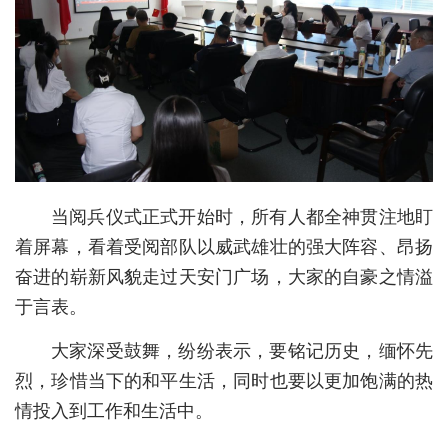
城建
科教
健康
悠游
相亲
当阅兵仪式正式开始时，所有人都全神贯注地盯
汽车
着屏幕，看着受阅部队以威武雄壮的强大阵容、昂扬
奋进的崭新风貌走过天安门广场，大家的自豪之情溢
房产
于言表。
消费
大家深受鼓舞，纷纷表示，要铭记历史，缅怀先
创意
烈，珍惜当下的和平生活，同时也要以更加饱满的热
文化
情投入到工作和生活中。
体育