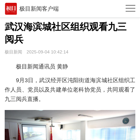
极目新闻客户端
推荐
武汉海滨城社区组织观看九三
观点
阅兵
时政
极目新闻
2025-09-04 10:42:14
湖北
极目新闻通讯员 黄静
武汉
9月3日，武汉经开区沌阳街道海滨城社区组织工
世相
作人员、党员以及共建单位老科协党员，共同观看了
九三阅兵直播。
环球
专题
极客圈
经济